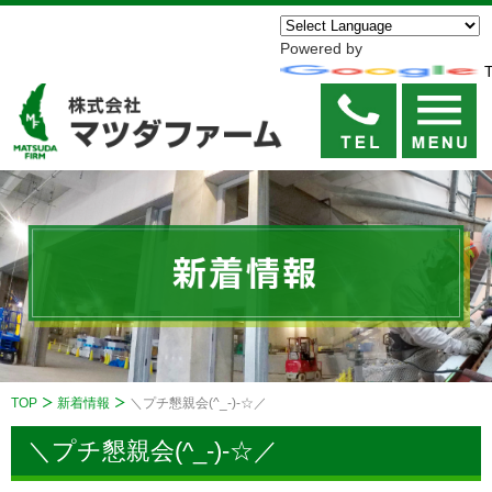
Powered by
T
TOP
新着情報
＼プチ懇親会(^_-)-☆／
＼プチ懇親会(^_-)-☆／